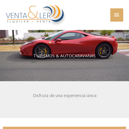
Ir
MEN
al
contenido
PRINC
TURISMOS & AUTOCARAVANAS
Disfruta de una experiencia única