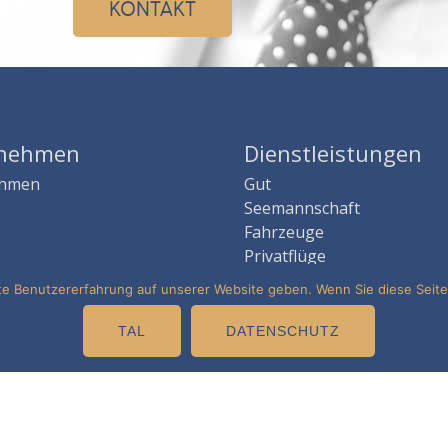
KONTAKT
rnehmen
Dienstleistungen
ehmen
Gut
Seemannschaft
Fahrzeuge
Privatflüge
Erfahrungen
ste Benutzererfahrung auf unserer Website geben. Wenn Sie diese Sei
TAL
DATENSCHUTZ
etung