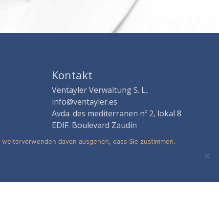
Kontakt
Ventayler Verwaltung S. L..
info@ventayler.es
Avda. des mediterranen nº 2, lokal 8
EDIF. Boulevard Zaudín
41940 Nehmen Sie -sevilla-
te weiterverwenden davon ausgehen, dass Sie zustimmen.
Rechtlicher Hinweis
·
Datenschutz
·
Cookies Policy