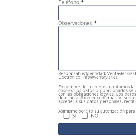
Teléfono
*
Observaciones
*
Responsable/Identidad: Ventayler Gestió
Electrónico: info@ventayler.es
En nombre de la empresa tratamos la info
mismo. Los datos proporcionados se co
con las obligaciones legales. Los dato
derecho a obtener confirmación sobre 
acceder a sus datos personales, rectif
Asimismo solicito su autorización para 
SI
NO