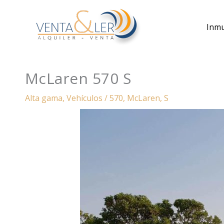
Ir
al
Inm
contenido
McLaren 570 S
Alta gama
,
Vehículos
/
570
,
McLaren
,
S