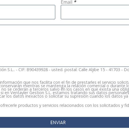
Email
*
n S.L.. - CIF: B90439928 - usted. postal: Calle Aljibe 15 - 41703 - D
rmación que nos facilita con el fin de prestarles el servicio solicita
nservarán mientras se mantenga la relación comercial o durante lo
s no se cederán a terceros salvo en los casos en que exista una oblig
si en Ventayler Gestion S.L. estamos tratando sus datos personales
icar los datos inexactos o solicitar su supresión cuando los datos ya
ofrecerle productos y servicios relacionados con los solicitados y fid