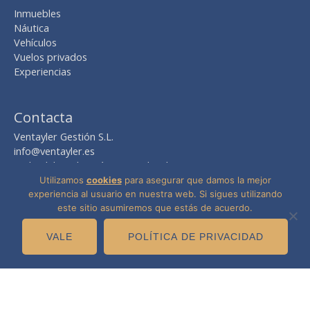
Inmuebles
Náutica
Vehículos
Vuelos privados
Experiencias
Contacta
Ventayler Gestión S.L.
info@ventayler.es
Avda. del Mediterráneo nº 2, local 8
Edif. Boulevard Zaudín
Utilizamos
cookies
para asegurar que damos la mejor
41940 Tomares -Sevilla-
experiencia al usuario en nuestra web. Si sigues utilizando
este sitio asumiremos que estás de acuerdo.
VALE
POLÍTICA DE PRIVACIDAD
Copyright © 2026
Ventayler
· Venta y Alquiler