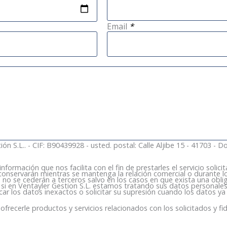
Email
*
n S.L.. - CIF: B90439928 - usted. postal: Calle Aljibe 15 - 41703 - D
rmación que nos facilita con el fin de prestarles el servicio solicita
nservarán mientras se mantenga la relación comercial o durante lo
s no se cederán a terceros salvo en los casos en que exista una oblig
si en Ventayler Gestion S.L. estamos tratando sus datos personales
icar los datos inexactos o solicitar su supresión cuando los datos ya
ofrecerle productos y servicios relacionados con los solicitados y fid