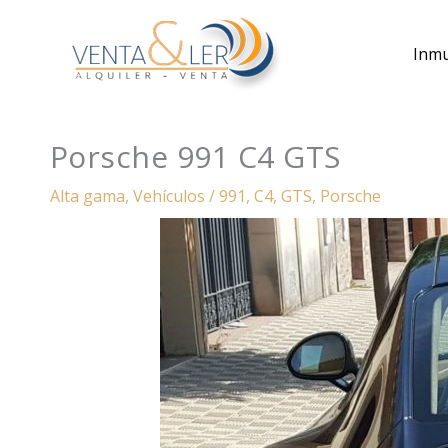
Ir
al
Inm
contenido
Porsche 991 C4 GTS
Alta gama
,
Vehículos
/
991
,
C4
,
GTS
,
Porsche