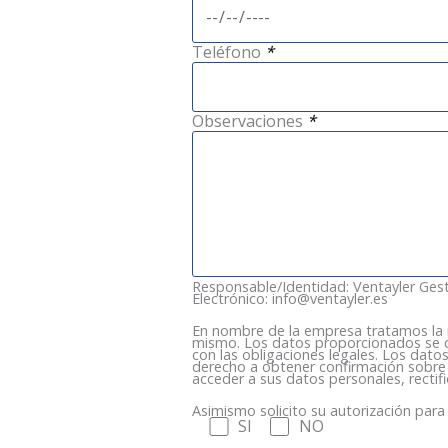
Teléfono
*
Observaciones
*
Responsable/Identidad: Ventayler Gestió
Electrónico: info@ventayler.es
En nombre de la empresa tratamos la info
mismo. Los datos proporcionados se co
con las obligaciones legales. Los dato
derecho a obtener confirmación sobre 
acceder a sus datos personales, rectif
Asimismo solicito su autorización para 
SI
NO