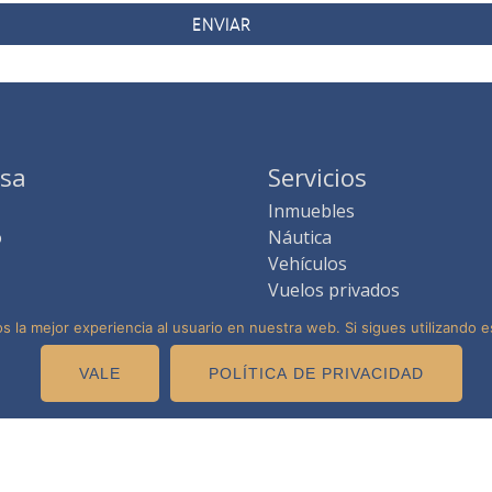
sa
Servicios
Inmuebles
o
Náutica
Vehículos
Vuelos privados
Experiencias
 la mejor experiencia al usuario en nuestra web. Si sigues utilizando 
VALE
POLÍTICA DE PRIVACIDAD
Avis