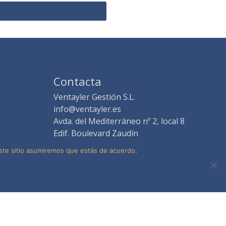
Contacta
Ventayler Gestión S.L.
info@ventayler.es
Avda. del Mediterráneo nº 2, local 8
Edif. Boulevard Zaudín
41940 Tomares -Sevilla-
este sitio asumiremos que estás de acuerdo.
o Legal
·
Política de privacidad
·
Política de cookies