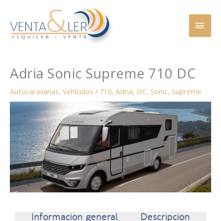
Ir
MEN
al
contenido
PRINC
Adria Sonic Supreme 710 DC
Autocaravanas
,
Vehículos
/
710
,
Adria
,
DC
,
Sonic
,
Supreme
Información general
Descripción