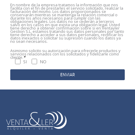
En nombre de la empresa tratamos la información que nos
facilita con el fin de prestarles el servicio solicitado, realizar la
facturación del mismo. Los datos proporcionados se
conservarán mientras se mantenga la relación comercial o
durante los años necesarios para cumplir con las
obligaciones legales. Los datos no se cederán a terceros
salvo en los casos en que exista una obligación legal. Usted
tiene derecho a obtener confirmación sobre si en Ventayler
Gestion S.L. estamos tratando sus datos personales por tanto
tiene derecho a acceder a sus datos personales, rectificar los
datos inexactos o solicitar su supresión cuando los datos ya
no sean necesarios.
Asimismo solicito su autorización para ofrecerle productos y
servicios relacionados con los solicitados y fidelizarle como
cliente.
*
SI
NO
A
l
t
e
r
n
a
t
i
v
e