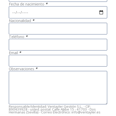
Fecha de nacimiento
*
Nacionalidad
*
Teléfono
*
Email
*
Observaciones
*
Responsable/Identidad: Ventayler Gestión S.L.. - CIF:
B90439928 - usted. postal: Calle Aljibe 15 - 41703 - Dos
Hermanas (Sevilla) - Correo Electrónico: info@ventayler.es