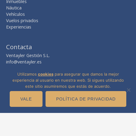
Inmuebles
Náutica
Vehículos
Vuelos privados
Experiencias
Contacta
Ventayler Gestión S.L.
info@ventayler.es
Avda. del Mediterráneo nº 2, local 8
Edif. Boulevard Zaudín
Utilizamos
cookies
para asegurar que damos la mejor
41940 Tomares -Sevilla-
experiencia al usuario en nuestra web. Si sigues utilizando
este sitio asumiremos que estás de acuerdo.
VALE
POLÍTICA DE PRIVACIDAD
Copyright © 2026
Ventayler
· Venta y Alquiler
Aviso Legal
·
Política de privacidad
·
Política de cookies