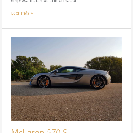
empresa tratamos la información
Leer más »
McLaren
570
S
McLaren 570 S