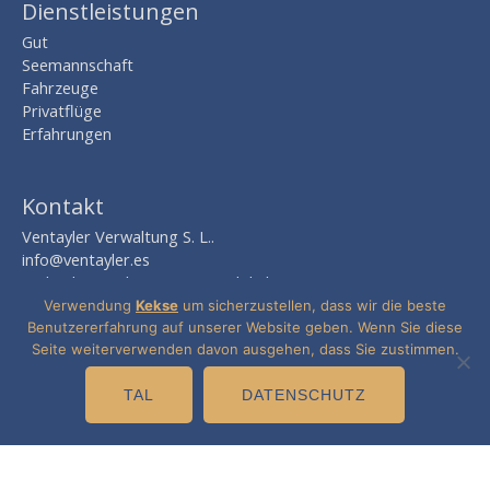
Dienstleistungen
Gut
Seemannschaft
Fahrzeuge
Privatflüge
Erfahrungen
Kontakt
Ventayler Verwaltung S. L..
info@ventayler.es
Avda. des mediterranen nº 2, lokal 8
EDIF. Boulevard Zaudín
Verwendung
Kekse
um sicherzustellen, dass wir die beste
41940 Nehmen Sie -sevilla-
Benutzererfahrung auf unserer Website geben. Wenn Sie diese
Seite weiterverwenden davon ausgehen, dass Sie zustimmen.
TAL
DATENSCHUTZ
Copyright © 2026
Ventay auf
· Verkauf und Vermietung