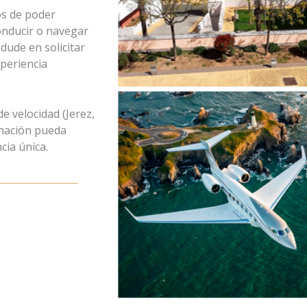
s de poder
onducir o navegar
dude en solicitar
periencia
de velocidad
(
Jerez
,
inación pueda
cia única
.