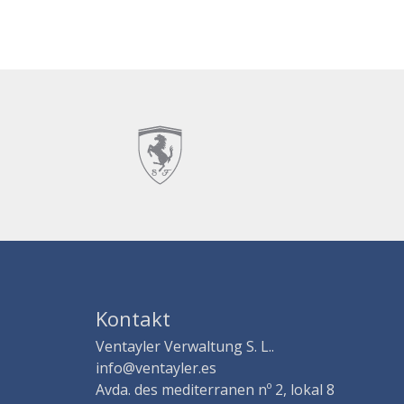
Kontakt
Ventayler Verwaltung S. L..
info@ventayler.es
Avda. des mediterranen nº 2, lokal 8