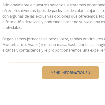
Adicionalmente a nuestros servicios
,
estaremos encantado
ofrecerles diversos tipos de packs
;
desde volar
,
alojarse
,
c
con algunas de las exclusivas opciones que ofrecemos
.
No 
información detallada y podremos hacer de su viaje una ex
inolvidable
.
Organizamos jornadas de pesca
,
caza
,
tandas en circuitos 
Monteblanco
,
Ascari
)
y mucho mas
…
hasta donde la imag
alcanzar
,
contáctenos y le proporcionaremos una experien
MEHR INFORMATIONEN