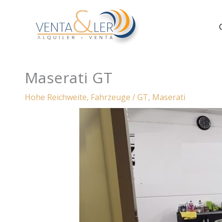
Zum
Inhalt
springen
Maserati GT
Hohe Reichweite
,
Fahrzeuge
/
GT
,
Maserati