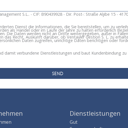
anagement S.L.. - CIF: B90439928 - Dir. Post-: Straße Aljibe 15 - 4170
derten Dienst die Informationen, die Sie bereitstellen, um zu verle
n als Handel oder im Laufe der Jahre zu halten erforderlich Bezieh
ten. Die Daten werden nicht an Dritte weitergegeben, außer in Fälle
en das Recht, Auskunft darüber, ob Ventayler Gestion S. L. zu erhalt
ersönlichen Daten zugreifen, unrichtige Daten berichtigen oder for
 und damit verbundene Dienstleistungen und baut Kundenbindung zu 
rnehmen
Dienstleistungen
ehmen
Gut