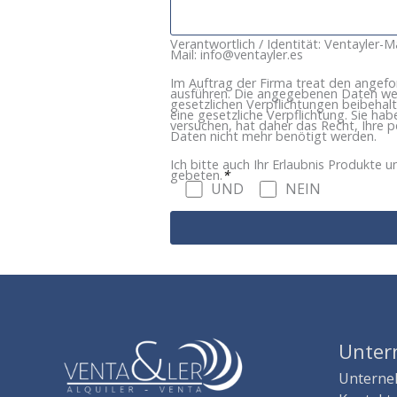
Verantwortlich / Identität: Ventayler-M
Mail: info@ventayler.es
Im Auftrag der Firma treat den angefor
ausführen. Die angegebenen Daten werde
gesetzlichen Verpflichtungen beibehal
eine gesetzliche Verpflichtung. Sie hab
versuchen, hat daher das Recht, Ihre p
Daten nicht mehr benötigt werden.
Ich bitte auch Ihr Erlaubnis Produkte
gebeten.
*
UND
NEIN
A
l
t
e
r
n
Unte
a
t
Untern
i