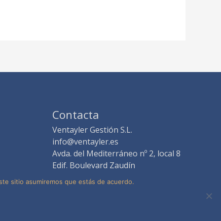
Contacta
Ventayler Gestión S.L.
info@ventayler.es
Avda. del Mediterráneo nº 2, local 8
Edif. Boulevard Zaudín
41940 Tomares -Sevilla-
este sitio asumiremos que estás de acuerdo.