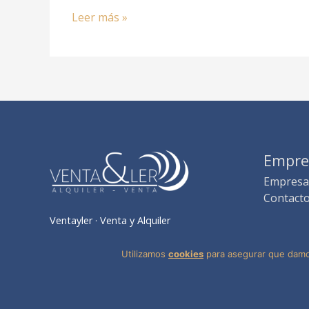
Leer más »
Empre
Empresa
Contact
Ventayler · Venta y Alquiler
Utilizamos
cookies
para asegurar que damos