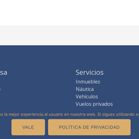
sa
Servicios
Inmuebles
o
Náutica
Vehículos
Vuelos privados
Experiencias
 la mejor experiencia al usuario en nuestra web. Si sigues utilizando 
VALE
POLÍTICA DE PRIVACIDAD