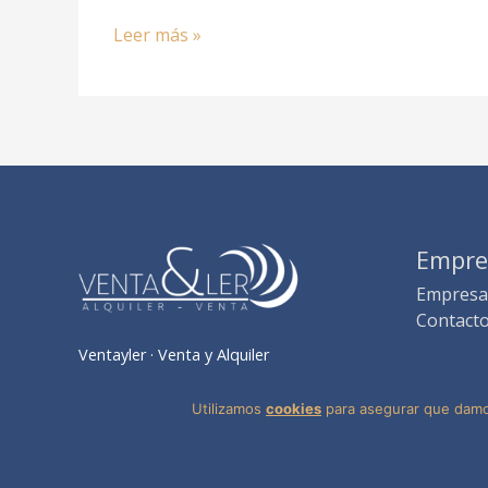
Leer más »
Empre
Empresa
Contact
Ventayler · Venta y Alquiler
Utilizamos
cookies
para asegurar que damos