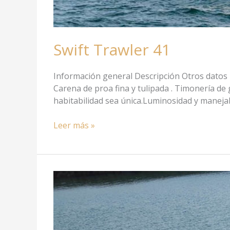
Swift Trawler 41
Información general Descripción Otros datos I
Carena de proa fina y tulipada . Timonería de
habitabilidad sea única.Luminosidad y manejabi
Leer más »
Rinker
216BR