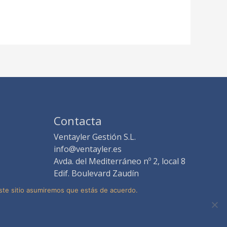
Contacta
Ventayler Gestión S.L.
info@ventayler.es
Avda. del Mediterráneo nº 2, local 8
Edif. Boulevard Zaudín
41940 Tomares -Sevilla-
este sitio asumiremos que estás de acuerdo.