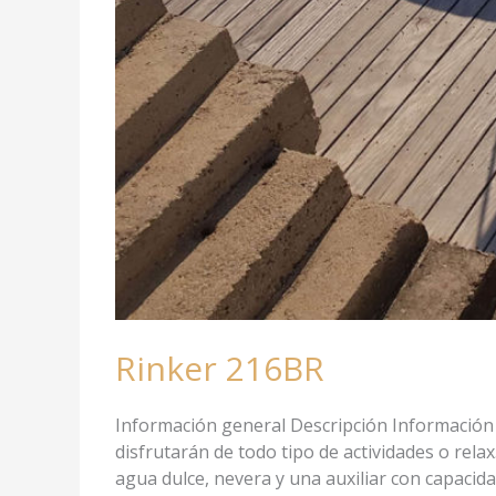
Rinker 216BR
Información general Descripción Información 
disfrutarán de todo tipo de actividades o rela
agua dulce, nevera y una auxiliar con capacid