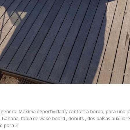
general Máxima deportividad y confort a bordo, para una jor
x. Banana, tabla de wake board , donuts , dos balsas auxiliar
ad para 3