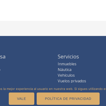
sa
Servicios
Inmuebles
o
Náutica
Vehículos
Vuelos privados
Experiencias
 la mejor experiencia al usuario en nuestra web. Si sigues utilizando 
VALE
POLÍTICA DE PRIVACIDAD