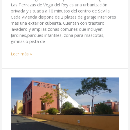
Las Terrazas de Vega del Rey es una urbanización
privada y situada a 10 minutos del centro de Sevilla.
Cada vivienda dispone de 2 plazas de garaje interiores
más una exterior cubierta. Cuentan con trastero,
lavadero y amplias zonas comunes que incluyen:
Jardines,parques infantiles, zona para mascotas,
gimnasio pista de
Leer más »
ALQUILADO
Terrazas
Vega
del
Rey-
3
habitaciones