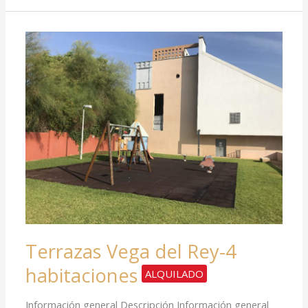
ALQUILADO
Terrazas
Vega
del
Rey-
4
habitaciones
Terrazas Vega del Rey-4
habitaciones
ALQUILADO
Información general Descripción Información general