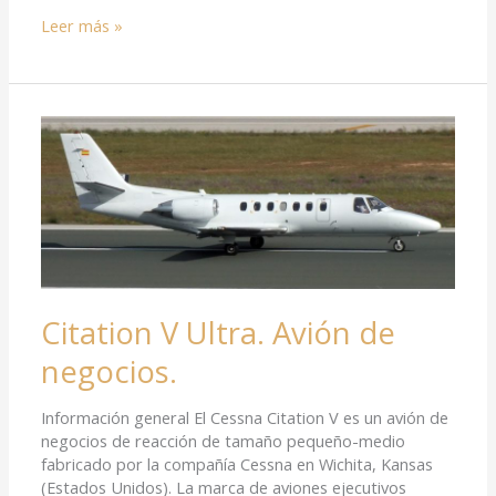
Leer más »
Citation
V
Ultra.
Avión
de
negocios.
Citation V Ultra. Avión de
negocios.
Información general El Cessna Citation V es un avión de
negocios de reacción de tamaño pequeño-medio
fabricado por la compañía Cessna en Wichita, Kansas
(Estados Unidos). La marca de aviones ejecutivos